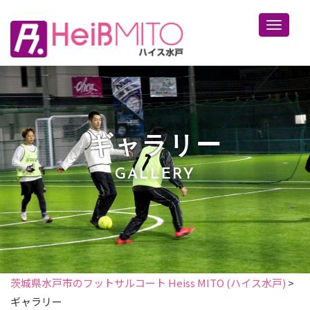
Toggle 
ギャラリー
GALLERY
茨城県水戸市のフットサルコート Heiss MITO (ハイス水戸)
>
ギャラリー