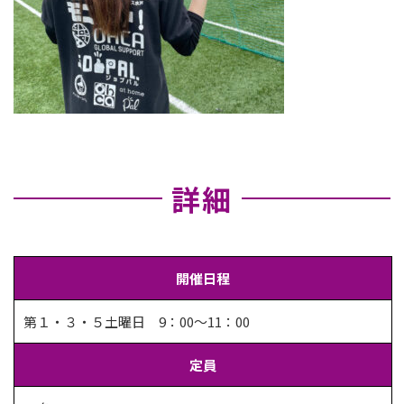
詳細
開催日程
第１・３・５土曜日 9：00〜11：00
定員