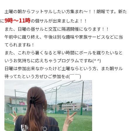
土曜の朝からフットサルしたい方集まれ〜！！朗報です。新た
9時〜11時
に
の個サルが出来ましたよ！！
また、日曜の昼サルと交互に隔週開催になります！！
午前中に蹴り終え、午後は別な趣味や家族サービスなどに当
てられますね！
また、これから暑くなると早い時間にボールを蹴りたいなと
いうお気持ちに応えちゃうプログラムですね(^ ^)
日曜は参加出来なかったけど土曜ならという方、また朝サル
待ってたという方ぜひご参加をd(￣ ￣)