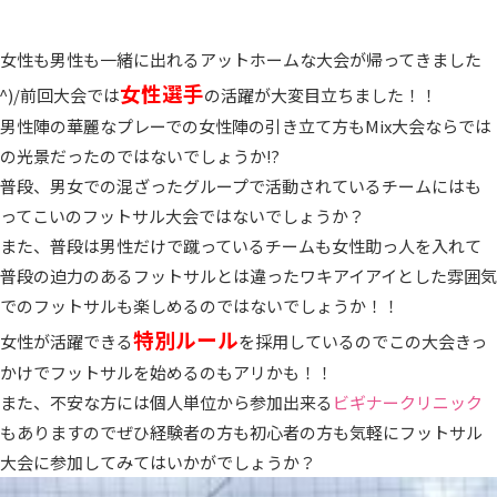
女性も男性も一緒に出れるアットホームな大会が帰ってきました
女性選手
^^)/前回大会では
の活躍が大変目立ちました！！
男性陣の華麗なプレーでの女性陣の引き立て方もMix大会ならでは
の光景だったのではないでしょうか⁉︎
普段、男女での混ざったグループで活動されているチームにはも
ってこいのフットサル大会ではないでしょうか？
また、普段は男性だけで蹴っているチームも女性助っ人を入れて
普段の迫力のあるフットサルとは違ったワキアイアイとした雰囲気
でのフットサルも楽しめるのではないでしょうか！！
特別ルール
女性が活躍できる
を採用しているのでこの大会きっ
かけでフットサルを始めるのもアリかも！！
また、不安な方には個人単位から参加出来る
ビギナークリニック
もありますのでぜひ経験者の方も初心者の方も気軽にフットサル
大会に参加してみてはいかがでしょうか？