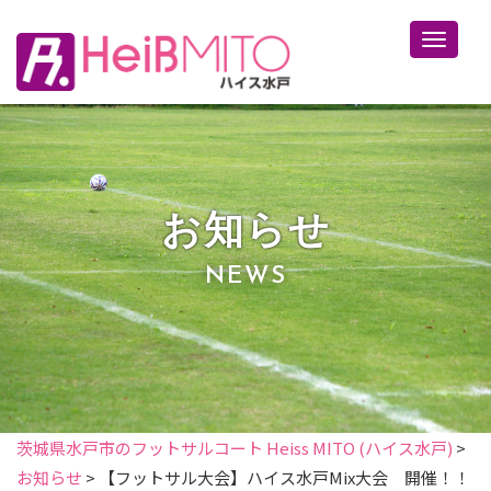
Toggle 
お知らせ
NEWS
茨城県水戸市のフットサルコート Heiss MITO (ハイス水戸)
>
お知らせ
>
【フットサル大会】ハイス水戸Mix大会 開催！！