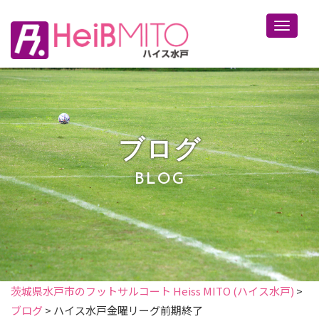
Toggle 
ブログ
BLOG
茨城県水戸市のフットサルコート Heiss MITO (ハイス水戸)
>
ブログ
>
ハイス水戸金曜リーグ前期終了