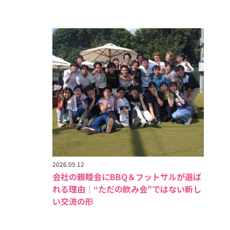
2026.05.12
会社の親睦会にBBQ＆フットサルが選ば
れる理由｜“ただの飲み会”ではない新し
い交流の形