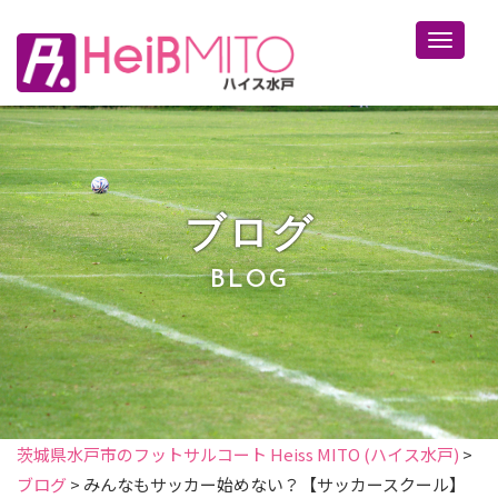
Toggle 
ブログ
BLOG
茨城県水戸市のフットサルコート Heiss MITO (ハイス水戸)
>
ブログ
>
みんなもサッカー始めない？【サッカースクール】